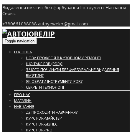
Видалення вм'ятин без фарбування Інструмент Навчання
Сервіс
+380661088088
autoyeweler@gmail.com
Toggle navigation
ГОЛОВНА
НОВА ПРОФЕСІЯ В КУЗОВНОМУ РЕМОНТІ
ЩО ТАКЕ БВВ (PDR)?
З ЧОГО ПОЧИНАТИ БЕЗФАРБУВАЛЬНЕ ВИДАЛЕННЯ
ВМ’ЯТИН?
ЯК ОБРАТИ ІНСТРУМЕНТИ PDR?
СЕКРЕТИ ТЕХНОЛОГІЇ
ПРО НАС
МАГАЗИН
НАВЧАННЯ
ДЕ ПРОХОДИТИ НАВЧАННЯ?
КУРС PDR-МАЙСТЕР
КУРС PDR-БІЗНЕС
КУРС PDR-PRO