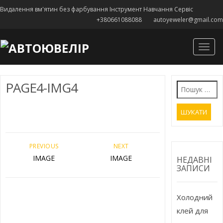
Видалення вм'ятин без фарбування Інструмент Навчання Сервіс
+380661088088
autoyeweler@gmail.com
Togg
navig
PAGE4-IMG4
Пошук:
PREVIOUS
NEXT
IMAGE
IMAGE
НЕДАВНІ
ЗАПИСИ
Холодний
клей для