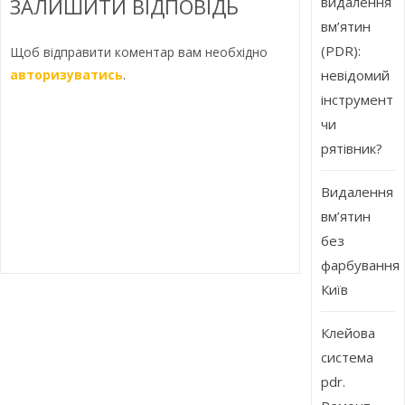
ЗАЛИШИТИ ВІДПОВІДЬ
видалення
вм’ятин
(PDR):
Щоб відправити коментар вам необхідно
авторизуватись
.
невідомий
інструмент
чи
рятівник?
Видалення
вм’ятин
без
фарбування
Київ
Клейова
система
pdr.