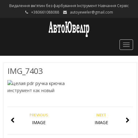
Видалення вм'ятин без фарбування Інструмент Навчання Сервіс
+380661088088
autoyeweler@gmail.com
Togg
navig
IMG_7403
инструмент как новый
PREVIOUS
NEXT
IMAGE
IMAGE