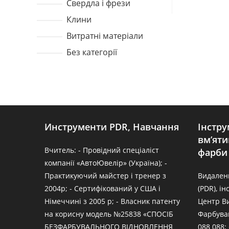
Свердла і фрези
Клини
Витратні матеріали
Без категорії
Инструменти PDR, Навчання
Інстру
вм’ят
Вчитель: - Провідний спеціаліст
фарби
компанії «АвтоЮвелір» (Україна); -
Практикуючий майстер і тренер з
Видален
2004р; - Сертифікований у США і
(PDR), і
Німеччині з 2005 р; - Власник патенту
Центр В
на корисну модель №25838 «СПОСІБ
Фарбуван
БЕЗФАРБУВАЛЬНОГО ВІДНОВЛЕННЯ
088 088; 