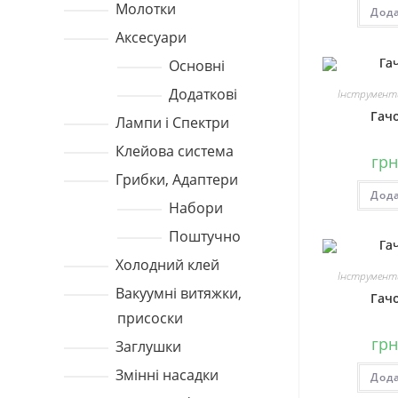
Молотки
Дод
Аксесуари
Основні
Додаткові
Інструменти
Гач
Лампи і Спектри
Клейова система
грн
Грибки, Адаптери
Дод
Набори
Поштучно
Холодний клей
Інструменти
Вакуумні витяжки,
Гач
присоски
грн
Заглушки
Змінні насадки
Дод