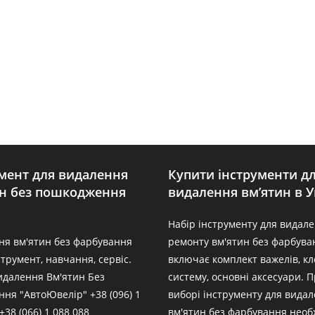
мент для видалення
Купити інструменти д
ин без пошкодження
видалення вм’ятин в У
Набір інструменту для видале
ня вм'ятин без фарбування
ремонту вм'ятин без фарбува
нструмент, навчання, сервіс.
включає комплект важелів, к
идалення Вм'ятин Без
систему, основні аксесуари. 
ня "АвтоЮвелір" +38 (096) 1
виборі інструменту для вида
+38 (066) 1 088 088
вм'ятин без фарбування необ