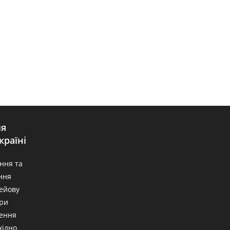
ля
країні
ння та
ння
лейову
При
лення
хідно