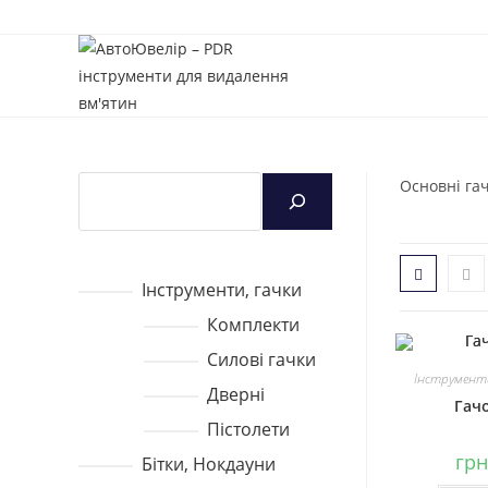
Перейти
до
вмісту
Пошук
Основні гач
Інструменти, гачки
Комплекти
Силові гачки
Інструменти
Дверні
Гач
Пістолети
грн
Бітки, Нокдауни