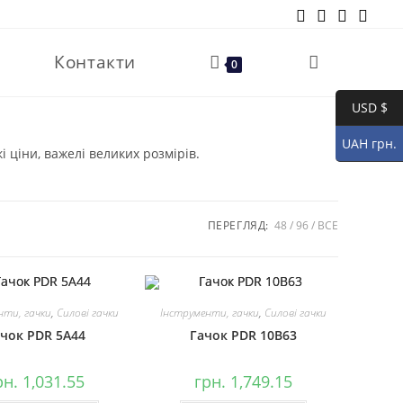
Контакти
Перемкнути
0
USD $
пошук
UAH грн.
 ціни, важелі великих розмірів.
на
ПЕРЕГЛЯД:
48
96
ВСЕ
веб-
нти, гачки
,
Силові гачки
Інструменти, гачки
,
Силові гачки
сайті
чок PDR 5A44
Гачок PDR 10B63
рн.
1,031.55
грн.
1,749.15