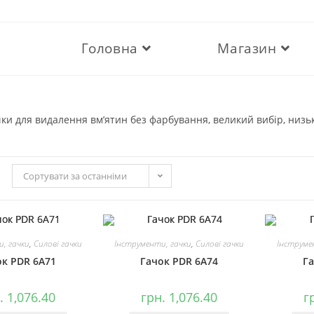
Головна
Магазин
ки для видалення вм’ятин без фарбування, великий вибір, низькі
Сортувати за останніми
, гачки
,
Силові гачки
Інструменти, гачки
,
Силові гачки
Інструме
ок PDR 6A71
Гачок PDR 6A74
Га
.
1,076.40
грн.
1,076.40
г