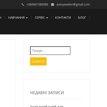
+380661088088
autoyeweler@gmail.com
Н
НАВЧАННЯ
СЕРВІС
КОНТАКТИ
БЛОГ
Пошук:
НЕДАВНІ ЗАПИСИ
Холодний клей для