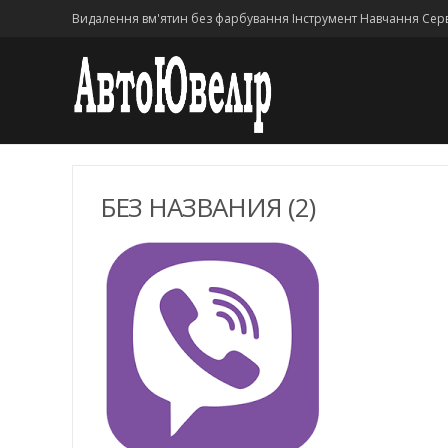
Видалення вм'ятин без фарбування Інструмент Навчання Серв
БЕЗ НАЗВАНИЯ (2)