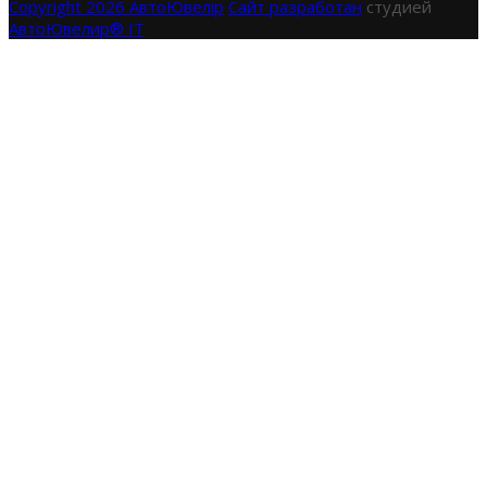
Copyright 2026 АвтоЮвелір
Сайт разработан
студией
АвтоЮвелир® IT