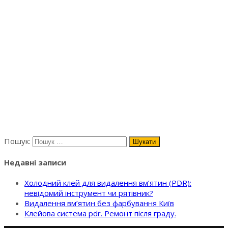
Пошук:
Недавні записи
Холодний клей для видалення вм’ятин (PDR):
невідомий інструмент чи рятівник?
Видалення вм’ятин без фарбування Київ
Клейова система pdr. Ремонт після граду.