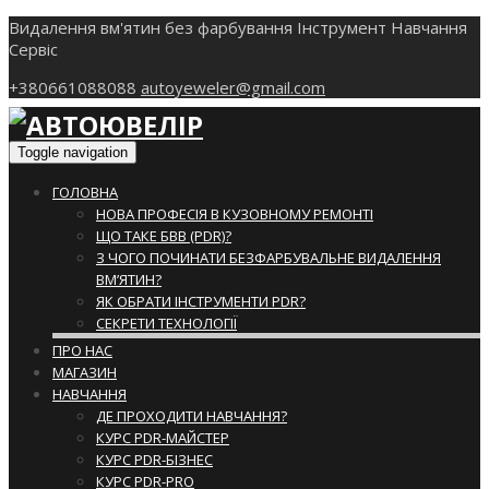
Видалення вм'ятин без фарбування Інструмент Навчання
Сервіс
+380661088088
autoyeweler@gmail.com
Toggle navigation
ГОЛОВНА
НОВА ПРОФЕСІЯ В КУЗОВНОМУ РЕМОНТІ
ЩО ТАКЕ БВВ (PDR)?
З ЧОГО ПОЧИНАТИ БЕЗФАРБУВАЛЬНЕ ВИДАЛЕННЯ
ВМ’ЯТИН?
ЯК ОБРАТИ ІНСТРУМЕНТИ PDR?
СЕКРЕТИ ТЕХНОЛОГІЇ
ПРО НАС
МАГАЗИН
НАВЧАННЯ
ДЕ ПРОХОДИТИ НАВЧАННЯ?
КУРС PDR-МАЙСТЕР
КУРС PDR-БІЗНЕС
КУРС PDR-PRO